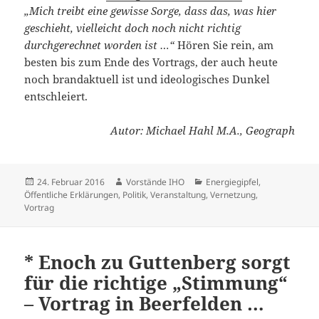
„Mich treibt eine gewisse Sorge, dass das, was hier
geschieht, vielleicht doch noch nicht richtig
durchgerechnet worden ist …“
Hören Sie rein, am
besten bis zum Ende des Vortrags, der auch heute
noch brandaktuell ist und ideologisches Dunkel
entschleiert.
Autor: Michael Hahl M.A., Geograph
Veröffentlicht
Autor
Kategorien
24. Februar 2016
Vorstände IHO
Energiegipfel
,
am
Öffentliche Erklärungen
,
Politik
,
Veranstaltung
,
Vernetzung
,
Vortrag
* Enoch zu Guttenberg sorgt
für die richtige „Stimmung“
– Vortrag in Beerfelden …