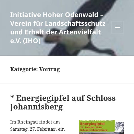
Initiative Hoher Odenwald –
Verein für Landschaftsschutz
und Erhalt der Artenvielfalt
MENÜ
e.V. (IHO)
UND
WIDGETS
Kategorie:
Vortrag
* Energiegipfel auf Schloss
Johannisberg
Im Rheingau findet am
Samstag,
27. Februar
, ein