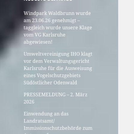
Windpark Waldbrunn wurde
am 23.06.26 genehmigt –
taggleich wurde unsere Klage
vom VG Karlsruhe
abgewiesen!
Umweltvereinigung IHO klagt
vor dem Verwaltungsgericht
Karlsruhe für die Ausweisung
eines Vogelschutzgebiets
Südöstlicher Odenwald
PRESSEMELDUNG – 2. März
2026
Einwendung an das
Landratsamt/
Immissionschutzbehörde zum