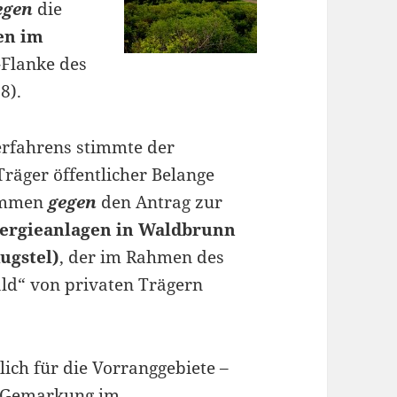
egen
die
en im
Flanke des
8).
rfahrens stimmte der
räger öffentlicher Belange
timmen
gegen
den Antrag zur
ergieanlagen in Waldbrunn
ugstel)
, der im Rahmen des
d“ von privaten Trägern
ich für die Vorranggebiete –
r Gemarkung im