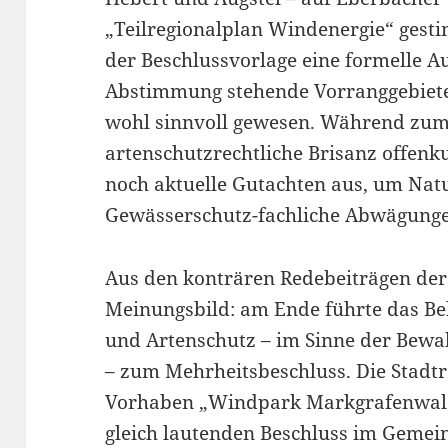
„Teilregionalplan Windenergie“ gest
der Beschlussvorlage eine formelle A
Abstimmung stehende Vorranggebiete 
wohl sinnvoll gewesen. Während zum
artenschutzrechtliche Brisanz offenk
noch aktuelle Gutachten aus, um Nat
Gewässerschutz-fachliche Abwägung
Aus den konträren Redebeiträgen der R
Meinungsbild: am Ende führte das Be
und Artenschutz – im Sinne der Bew
– zum Mehrheitsbeschluss. Die Stadt
Vorhaben „Windpark Markgrafenwald“
gleich lautenden Beschluss im Geme