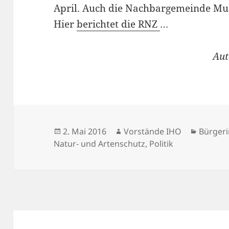
April. Auch die Nachbargemeinde Mu
Hier
berichtet die RNZ
…
Aut
Veröffentlicht
Autor
Kategor
2. Mai 2016
Vorstände IHO
Bürger
am
Natur- und Artenschutz
,
Politik
Beitragsnavigation