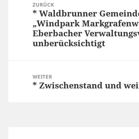
ZURÜCK
* Waldbrunner Gemeinde
Vorheriger
„Windpark Markgrafenwal
Beitrag:
Eberbacher Verwaltungs
unberücksichtigt
WEITER
* Zwischenstand und wei
Nächster
Beitrag: