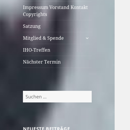
Impressum Vorstand Kontakt
Copyrights
Satzung
untermenü
Mitglied & Spende
öffnen
IHO-Treffen
Nächster Termin
Suchen
nach:
NEUESTE BEITRÄGE