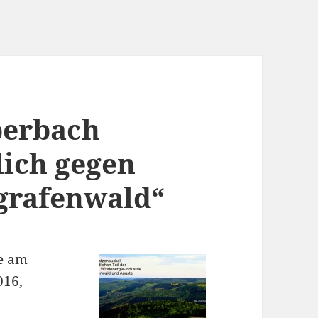
berbach
ich gegen
grafenwald“
e am
016,