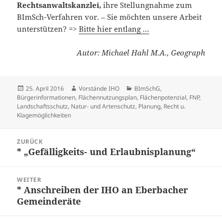
Rechtsanwaltskanzlei,
ihre Stellungnahme zum
BImSch-Verfahren vor. – Sie möchten unsere Arbeit
unterstützen? =>
Bitte hier entlang …
Autor: Michael Hahl M.A., Geograph
Veröffentlicht
Autor
Kategorien
25. April 2016
Vorstände IHO
BImSchG
,
am
Bürgerinformationen
,
Flächennutzungsplan
,
Flächenpotenzial
,
FNP
,
Landschaftsschutz
,
Natur- und Artenschutz
,
Planung
,
Recht u.
Klagemöglichkeiten
Beitragsnavigation
ZURÜCK
* „Gefälligkeits- und Erlaubnisplanung“
Vorheriger
Beitrag:
WEITER
* Anschreiben der IHO an Eberbacher
Nächster
Gemeinderäte
Beitrag: