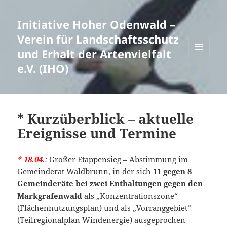
Initiative Hoher Odenwald –
Verein für Landschaftsschutz
und Erhalt der Artenvielfalt
MENÜ
e.V. (IHO)
UND
WIDGETS
* Kurzüberblick – aktuelle
Ereignisse und Termine
*
18.04.
:
Großer Etappensieg – Abstimmung im
Gemeinderat Waldbrunn, in der sich
11 gegen 8
Gemeinderäte bei zwei Enthaltungen gegen den
Markgrafenwald
als „Konzentrationszone“
(Flächennutzungsplan) und als „Vorranggebiet“
(Teilregionalplan Windenergie) ausgeprochen