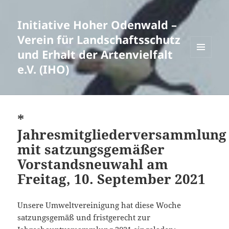
Initiative Hoher Odenwald –
Verein für Landschaftsschutz
und Erhalt der Artenvielfalt
MENÜ
e.V. (IHO)
UND
WIDGETS
*
Jahresmitgliederversammlung
mit satzungsgemäßer
Vorstandsneuwahl am
Freitag, 10. September 2021
Unsere Umweltvereinigung hat diese Woche
satzungsgemäß und fristgerecht zur