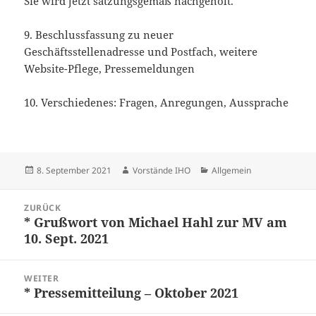
Sie wird jetzt satzungsgemäß nachgeholt.
9. Beschlussfassung zu neuer
Geschäftsstellenadresse und Postfach, weitere
Website-Pflege, Pressemeldungen
10. Verschiedenes: Fragen, Anregungen, Aussprache
Veröffentlicht
Autor
Kategorien
8. September 2021
Vorstände IHO
Allgemein
am
Beitragsnavigation
ZURÜCK
* Grußwort von Michael Hahl zur MV am
Vorheriger
10. Sept. 2021
Beitrag:
WEITER
* Pressemitteilung – Oktober 2021
Nächster
Beitrag: