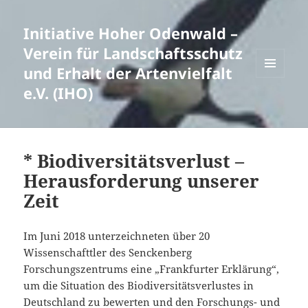
Initiative Hoher Odenwald –
Verein für Landschaftsschutz
und Erhalt der Artenvielfalt
MENÜ
e.V. (IHO)
UND
WIDGETS
* Biodiversitätsverlust –
Herausforderung unserer
Zeit
Im Juni 2018 unterzeichneten über 20
Wissenschafttler des Senckenberg
Forschungszentrums eine „Frankfurter Erklärung“,
um die Situation des Biodiversitätsverlustes in
Deutschland zu bewerten und den Forschungs- und