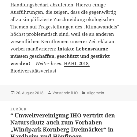
Handlungsbedarf abzuleiten. Hierzu einige
Ausführungen, die zeigen, dass die gegenwärtig
allzu simplifizierte Zuschneidung ökologischer
Themen auf Fragestellungen des „Klimawandels“
höchst problematisch sind, weil sie an anderen
wesentlichen Kernthemen unserer Zeit eklatant
vorbei manövrieren:
Intakte Lebensräume
müssen geschaffen, geschützt und gestärkt
werden!
– Weiter lesen:
HAHL 2018,
Biodiversitätsverlust
Veröffentlicht
Autor
Kategorien
26. August 2018
Vorstände IHO
Allgemein
am
Beitragsnavigation
ZURÜCK
* Umweltvereinigung IHO vertritt den
Vorheriger
Naturschutz auch zum Vorhaben
Beitrag:
„Windpark Kornberg-Dreimärker“ in
Hardheim und Höpfingen