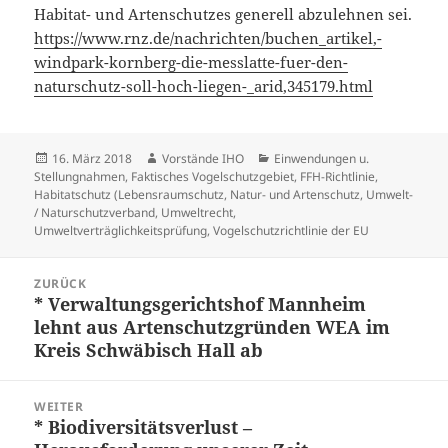
Habitat- und Artenschutzes generell abzulehnen sei.
https://www.rnz.de/nachrichten/buchen_artikel,-
windpark-kornberg-die-messlatte-fuer-den-
naturschutz-soll-hoch-liegen-_arid,345179.html
Veröffentlicht
Autor
Kategorien
16. März 2018
Vorstände IHO
Einwendungen u.
am
Stellungnahmen
,
Faktisches Vogelschutzgebiet
,
FFH-Richtlinie
,
Habitatschutz (Lebensraumschutz
,
Natur- und Artenschutz
,
Umwelt-
/ Naturschutzverband
,
Umweltrecht
,
Umweltverträglichkeitsprüfung
,
Vogelschutzrichtlinie der EU
Beitragsnavigation
ZURÜCK
* Verwaltungsgerichtshof Mannheim
Vorheriger
lehnt aus Artenschutzgründen WEA im
Beitrag:
Kreis Schwäbisch Hall ab
WEITER
* Biodiversitätsverlust –
Nächster