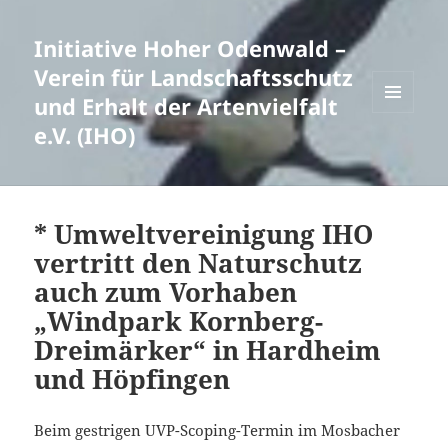
Initiative Hoher Odenwald –
Verein für Landschaftsschutz
und Erhalt der Artenvielfalt
MENÜ
e.V. (IHO)
UND
WIDGETS
* Umweltvereinigung IHO
vertritt den Naturschutz
auch zum Vorhaben
„Windpark Kornberg-
Dreimärker“ in Hardheim
und Höpfingen
Beim gestrigen UVP-Scoping-Termin im Mosbacher