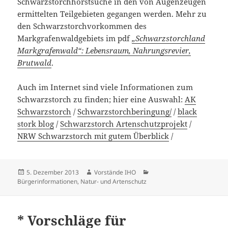
Schwarzstorchhorstsuche in den von Augenzeugen
ermittelten Teilgebieten gegangen werden. Mehr zu
den Schwarzstorchvorkommen des
Markgrafenwaldgebiets im pdf
„Schwarzstorchland
Markgrafenwald“: Lebensraum, Nahrungsrevier,
Brutwald
.
Auch im Internet sind viele Informationen zum
Schwarzstorch zu finden; hier eine Auswahl:
AK
Schwarzstorch
/
Schwarzstorchberingung/
/
black
stork blog
/
Schwarzstorch Artenschutzprojekt
/
NRW Schwarzstorch mit gutem Überblick
/
Veröffentlicht
Autor
Kategorien
5. Dezember 2013
Vorstände IHO
am
Bürgerinformationen
,
Natur- und Artenschutz
* Vorschläge für