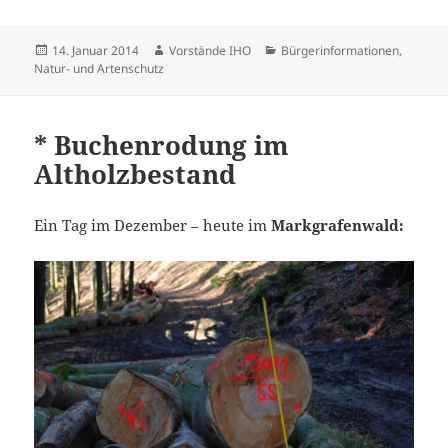
Veröffentlicht
Autor
Kategorien
14. Januar 2014
Vorstände IHO
Bürgerinformationen
,
am
Natur- und Artenschutz
* Buchenrodung im
Altholzbestand
Ein Tag im Dezember – heute im
Markgrafenwald: