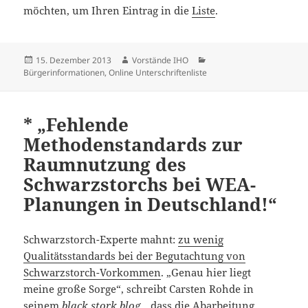
möchten, um Ihren Eintrag in die
Liste
.
Veröffentlicht
Autor
Kategorien
15. Dezember 2013
Vorstände IHO
am
Bürgerinformationen
,
Online Unterschriftenliste
* „Fehlende
Methodenstandards zur
Raumnutzung des
Schwarzstorchs bei WEA-
Planungen in Deutschland!“
Schwarzstorch-Experte mahnt:
zu wenig
Qualitätsstandards bei der Begutachtung von
Schwarzstorch-Vorkommen
. „Genau hier liegt
meine große Sorge“, schreibt Carsten Rohde in
seinem
black stork blog
, „dass die Abarbeitung