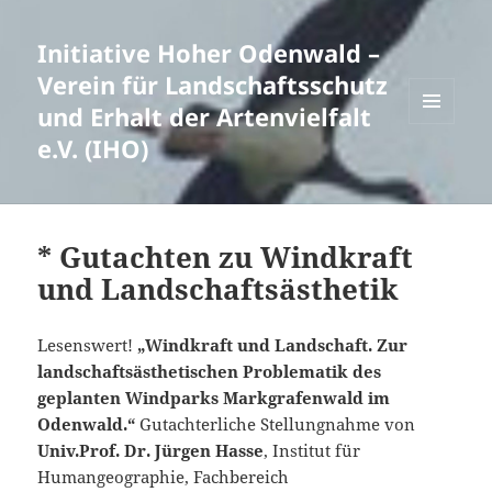
Initiative Hoher Odenwald –
Verein für Landschaftsschutz
und Erhalt der Artenvielfalt
MENÜ
e.V. (IHO)
UND
WIDGETS
* Gutachten zu Windkraft
und Landschaftsästhetik
Lesenswert!
„Windkraft und Landschaft. Zur
landschaftsästhetischen Problematik des
geplanten Windparks Markgrafenwald im
Odenwald.“
Gutachterliche Stellungnahme von
Univ.Prof. Dr. Jürgen Hasse
, Institut für
Humangeographie, Fachbereich